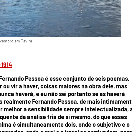
ovembro em Tavira
-1914
 Fernando Pessoa é esse conjunto de seis poemas,
 ou vir a haver, coisas maiores na obra dele, mas
nunca haverá, e eu não sei portanto se as haverá
is realmente Fernando Pessoa, de mais intimamen
 melhor a sensibilidade sempre intelectualizada, 
 quente da análise fria de si mesmo, do que esses
lma é simultaneamente dois, onde o subjetivo e o
eparados, onde o real e o irreal se confundem, par