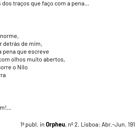
s dos traços que faço com a pena…
enorme,
or detrás de mim,
 a pena que escreve
com olhos muito abertos,
orre o Nilo
rra
Mim!…
1ª publ. in
Orpheu
, nº 2. Lisboa: Abr.-Jun. 191