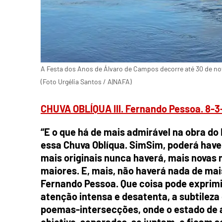
A Festa dos Anos de Álvaro de Campos decorre até 30 de n
(Foto Urgélia Santos / A|NAFA)
CHUVA OBLÍQUA III. Fernando Pessoa. 8-3
“E o que há de mais admirável na obra do
essa Chuva Oblíqua. Sim
Sim, poderá haver
mais originais nunca haverá, mais novas 
maiores. E, mais, não haverá nada de ma
Fernando Pessoa. Que coisa pode exprimir
atenção intensa e desatenta, a subtileza
poemas-intersecções, onde o estado de a
objetivo, separados, se juntam, e ficam s