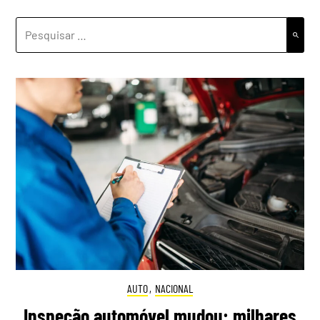
PESQUISAR
POR:
AUTO
,
NACIONAL
Inspeção automóvel mudou: milhares