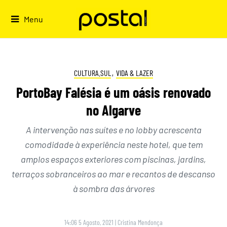
Skip
to
Menu
content
CULTURA.SUL
,
VIDA & LAZER
PortoBay Falésia é um oásis renovado
no Algarve
A intervenção nas suítes e no lobby acrescenta
comodidade à experiência neste hotel, que tem
amplos espaços exteriores com piscinas, jardins,
terraços sobranceiros ao mar e recantos de descanso
à sombra das árvores
14:06 5 Agosto, 2021
|
Cristina Mendonça