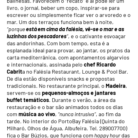
balinesas. Favorecem o “recato” e aí pode ler um
livro, o jornal, beber um copo, inspirar-se para
escrever ou simplesmente ficar ver o arvoredo e o
mar. Um dos terraços funciona bem à noite,
“porque
está em cima da falésia, vê-se o mar e as
luzinhas dos pescadores
”
, e o cativante esvoaçar
das andorinhas. Com bom tempo, esta é a
esplanada ideal para provar, ao jantar, os pratos da
carta mediterrânica, com apontamentos algarvios
e internacionais, assinada pelo
chef Ricardo
Cabrit
a no Falésia Restaurant, Lounge & Pool Bar.
De dia estão disponíveis snacks e propostas
tradicionais. No restaurante principal, o
Madeira
,
servem-se os
pequenos-almoços e jantares
buffet temáticos
. Durante o verão, a área da
restauração e o bar são animados todos os dias
com
música ao vivo
,
“nunca intrusiva”
, ao fim da
tarde. No interior do PortoBay Falésia (Quinta do
Milharó, Olhos de Água, Albufeira. Tel. 289007700)
fica o Bar Búzios, que funciona com
happy hour
das