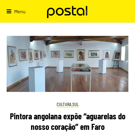
Skip
to
Menu
content
CULTURA.SUL
Pintora angolana expõe “aguarelas do
nosso coração” em Faro