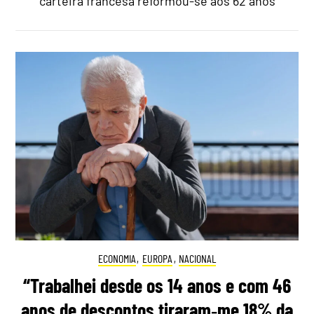
carteira francesa reformou-se aos 62 anos
ECONOMIA
,
EUROPA
,
NACIONAL
“Trabalhei desde os 14 anos e com 46
anos de descontos tiraram‑me 18% da