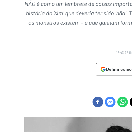
NÃO é como um lembrete de coisas importa
história do ‘sim’ que deveria ter sido ‘não
os monstros existem – e que ganham for
16:43 22 O
Definir como