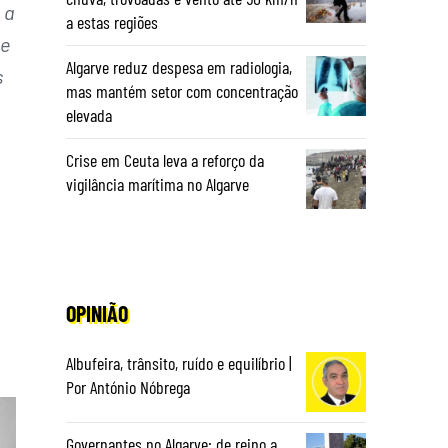
 a
a estas regiões
ue
Algarve reduz despesa em radiologia,
s
mas mantém setor com concentração
elevada
Crise em Ceuta leva a reforço da
vigilância marítima no Algarve
OPINIÃO
Albufeira, trânsito, ruído e equilíbrio |
Por António Nóbrega
Governantes no Algarve: de reino a