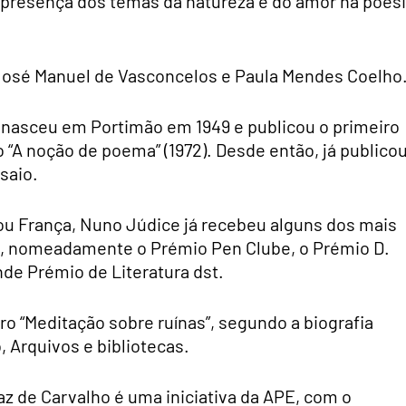
 a presença dos temas da natureza e do amor na poes
, José Manuel de Vasconcelos e Paula Mendes Coelho
e nasceu em Portimão em 1949 e publicou o primeiro
o “A noção de poema” (1972). Desde então, já publico
saio.
 ou França, Nuno Júdice já recebeu alguns dos mais
s, nomeadamente o Prémio Pen Clube, o Prémio D.
de Prémio de Literatura dst.
vro “Meditação sobre ruínas”, segundo a biografia
, Arquivos e bibliotecas.
z de Carvalho é uma iniciativa da APE, com o