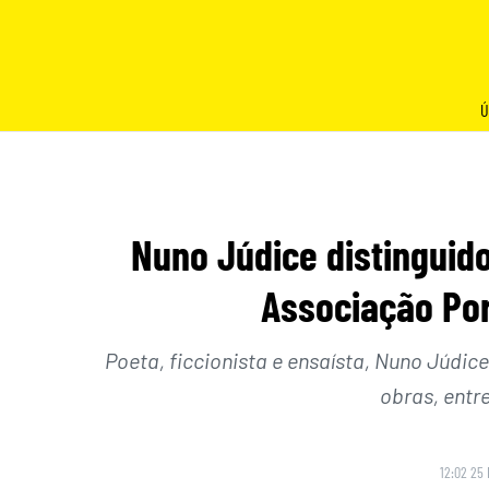
Skip
to
content
Ú
Nuno Júdice distinguid
Associação Por
Poeta, ficcionista e ensaísta, Nuno Júdic
obras, entre
12:02 25 