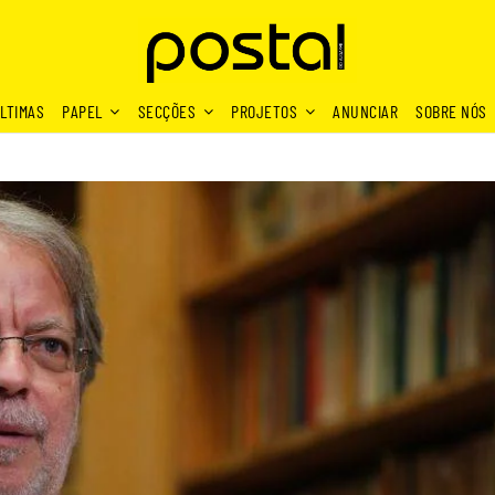
LTIMAS
PAPEL
SECÇÕES
PROJETOS
ANUNCIAR
SOBRE NÓS