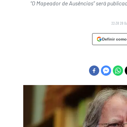
“O Mapeador de Ausências” será publica
22:38 28 O
Definir como