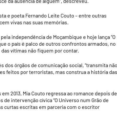
asce da ausência de alguém”, descreveu.
ista e poeta Fernando Leite Couto – entre outras
ecem vivas nas suas memórias.
a pela independência de Moçambique e hoje lança “O
ue o país é palco de outros confrontos armados, no
s das vítimas não fiquem por contar.
és dos órgãos de comunicação social, “transmita nã
s feitos por terroristas, mas construa a história da
s em 2013, Mia Couto regressa ao romance depois de
os de intervenção cívica “O Universo num Grão de
las curtas escritas em parceria com o escritor