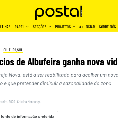
LTIMAS
PAPEL
SECÇÕES
PROJETOS
ANUNCIAR
SOBRE NÓS
CULTURA.SUL
cios de Albufeira ganha nova vi
greja Nova, está a ser reabilitado para acolher um nov
co e que pretender diminuir a sazonalidade da zona
ereiro, 2020
|
Cristina Mendonça
 fonte de informação preferida