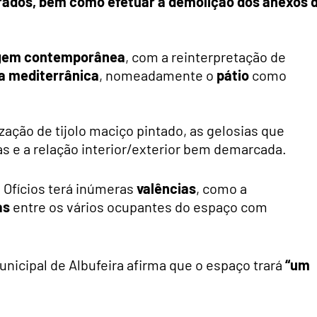
brados, bem como efetuar a demolição dos anexos 
gem contemporânea
, com a reinterpretação de
a mediterrânica
, nomeadamente o
pátio
como
ização de tijolo maciço pintado, as gelosias que
tas e a relação interior/exterior bem demarcada.
e Ofícios terá inúmeras
valências
, como a
as
entre os vários ocupantes do espaço com
unicipal de Albufeira afirma que o espaço trará
“um
.