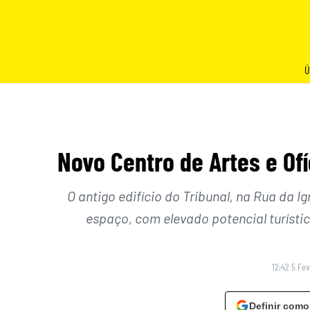
Skip
to
content
Ú
Novo Centro de Artes e Ofí
O antigo edifício do Tribunal, na Rua da I
espaço, com elevado potencial turísti
12:42 5 Fev
Definir como