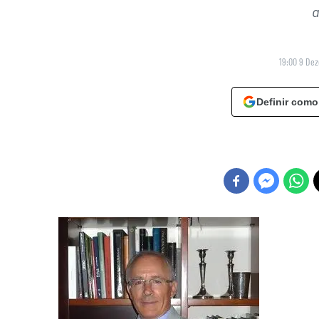
a
19:00 9 De
Definir como