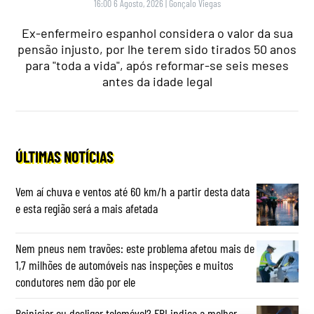
16:00 6 Agosto, 2026
|
Gonçalo Viegas
Ex-enfermeiro espanhol considera o valor da sua
pensão injusto, por lhe terem sido tirados 50 anos
para "toda a vida", após reformar-se seis meses
antes da idade legal
ÚLTIMAS NOTÍCIAS
Vem aí chuva e ventos até 60 km/h a partir desta data
e esta região será a mais afetada
Nem pneus nem travões: este problema afetou mais de
1,7 milhões de automóveis nas inspeções e muitos
condutores nem dão por ele
Reiniciar ou desligar telemóvel? FBI indica a melhor