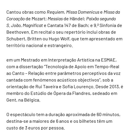
Cantou obras como
Requiem, Missa Domenicus
e
Missa da
Coroação
de Mozart;
Messias
de Händel;
Paixão segundo
S. João
,
Magnificat
e Cantata 147 de Bach; e 9.ª Sinfonia de
Beethoven. Em recital o seu repertório inclui obras de
Schubert, Britten ou Hugo Wolf, que tem apresentado em
território nacional e estrangeiro.
em um Mestrado em Interpretação Artística na ESMAE,
com a dissertação “Tecnologia de Apoio em Tempo-Real
ao Canto – Relação entre parâmetros perceptivos da voz
cantada com fenómenos acústicos objectivos”, sob a
orientação de Rui Taveira e Sofia Lourenço. Desde 2013, é
membro do Estúdio de Ópera da Flandres, sedeado em
Gent, na Bélgica.
O espectáculo tem a duração aproximada de 60 minutos,
destina-se a maiores de 6 anos e os bilhetes têm um
custo de 3 euros por pessoa.