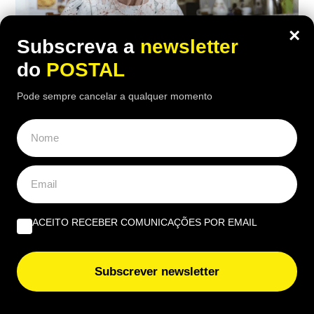
×
Subscreva a
newsletter
do
POSTAL
Pode sempre cancelar a qualquer momento
ECONOMIA
,
EUROPA
“Considero insuficiente”: reformada de
67 anos recebe 1.790€ mas considera a
pensão ‘injusta’
ACEITO RECEBER COMUNICAÇÕES POR EMAIL
18:00 2 Agosto, 2026
|
Rubén Gonçalves
Depois de 25 anos a trabalhar como auxiliar de
Subscrever newsletter
enfermagem, a reformada francesa recebe 1.790
euros brutos por mês, mas considera o valor
insuficiente