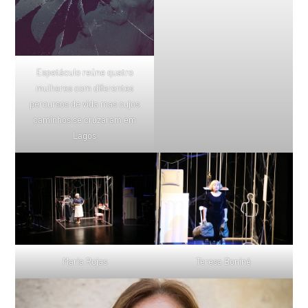
Espetáculo reúne quatro
mulheres com diferentes
percursos de vida mas cujos
caminhos se cruzaram em
Lagos
Maria Rojas
Teresa Boniné