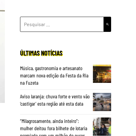
PESQUISAR
POR:
ÚLTIMAS NOTÍCIAS
Música, gastronomia e artesanato
marcam nova edição da Festa da Ria
na Fuzeta
Aviso laranja: chuva forte e vento vão
‘castigar’ esta região até esta data
“Milagrosamente, ainda inteiro”:
mulher deitou fora bilhete de lotaria
premiado com um milhão de euros