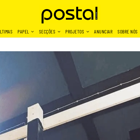
LTIMAS
PAPEL
SECÇÕES
PROJETOS
ANUNCIAR
SOBRE NÓS