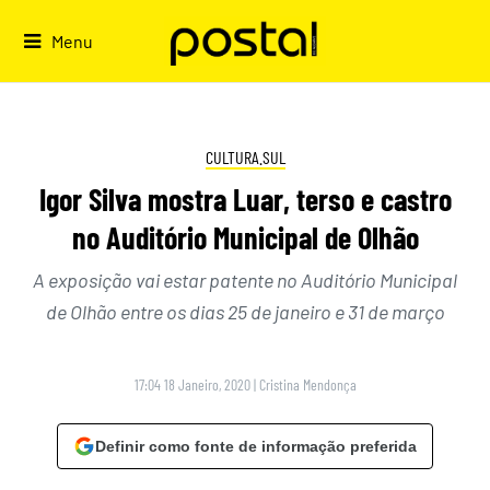
Skip
to
Menu
content
CULTURA.SUL
Igor Silva mostra Luar, terso e castro
no Auditório Municipal de Olhão
A exposição vai estar patente no Auditório Municipal
de Olhão entre os dias 25 de janeiro e 31 de março
17:04 18 Janeiro, 2020
|
Cristina Mendonça
Definir como fonte de informação preferida