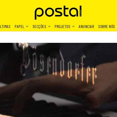
LTIMAS
PAPEL
SECÇÕES
PROJETOS
ANUNCIAR
SOBRE NÓS