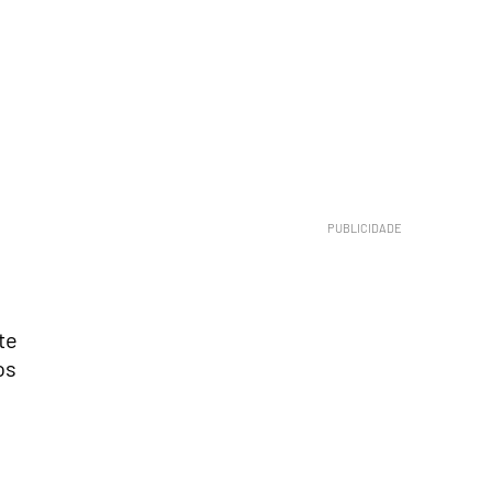
.
te
os