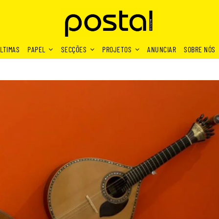
LTIMAS
PAPEL
SECÇÕES
PROJETOS
ANUNCIAR
SOBRE NÓS