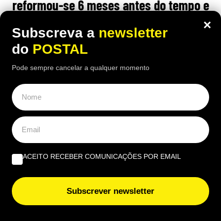
reformou-se 6 meses antes do tempo e
considera corte na pensão “injusto”
×
Subscreva a
newsletter
16:00 6 Agosto, 2026
|
Gonçalo Viegas
do
POSTAL
Ex-enfermeiro espanhol considera o valor da sua
Pode sempre cancelar a qualquer momento
pensão injusto, por lhe terem sido tirados 50 anos
para "toda a vida", após reformar-se seis meses
antes da idade legal
ACEITO RECEBER COMUNICAÇÕES POR EMAIL
Subscrever newsletter