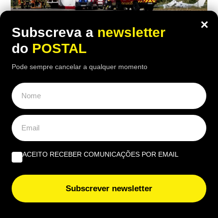
×
Subscreva a
newsletter
do
POSTAL
ALGARVE
Pode sempre cancelar a qualquer momento
Piloto de 28 anos morre após queda de
aeronave no aeródromo de Portimão
12:36 8 Agosto, 2026
|
Henrique Dias Freire
Queda de aeronave durante a recolha de uma
manga de publicidade matou o único ocupante. O
ACEITO RECEBER COMUNICAÇÕES POR EMAIL
GPIAAF vai investigar as causas do acidente
Subscrever newsletter