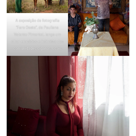
A exposição de fotografia
“Faro Oeste”, de Pauliana
Valente Pimentel, lança um
olhar empático e intimista das
comunidades ciganas locais