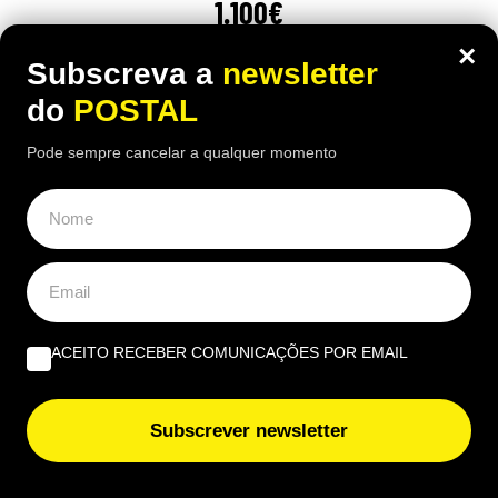
1.100€
×
16:10 5 Agosto, 2026
|
Luís Santos
Subscreva a
newsletter
Reformada espanhola revela como consegue gerir
do
POSTAL
mensalmente uma pensão de 1.100 euros perante
preços cada vez mais elevados
Pode sempre cancelar a qualquer momento
ACEITO RECEBER COMUNICAÇÕES POR EMAIL
Subscrever newsletter