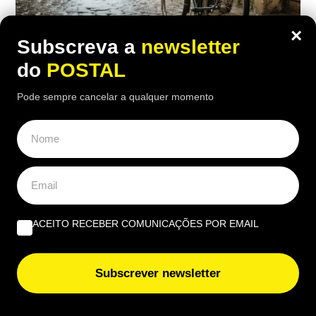
×
Subscreva a
newsletter
do
POSTAL
ECONOMIA
,
EUROPA
Pode sempre cancelar a qualquer momento
“Trabalhei toda a vida à chuva”:
reformada revela o valor da pensão
depois de 41 anos nos correios
20:00 5 Agosto, 2026
|
Rubén Gonçalves
Depois de passar 41 anos nos correios, muitas
ACEITO RECEBER COMUNICAÇÕES POR EMAIL
vezes de bicicleta e debaixo de chuva, esta antiga
carteira francesa reformou-se aos 62 anos
Subscrever newsletter