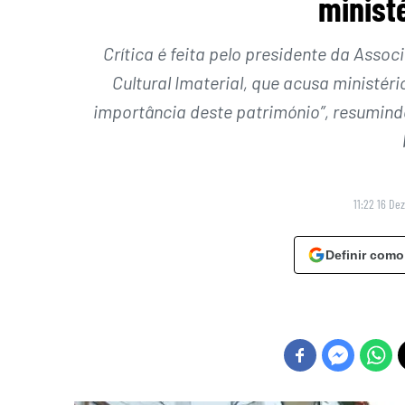
minist
Crítica é feita pelo presidente da Ass
Cultural Imaterial, que acusa ministé
importância deste património”, resumind
11:22 16 De
Definir como