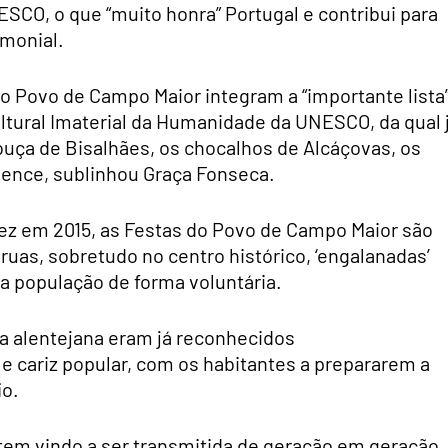
ESCO, o que “muito honra” Portugal e contribui para
imonial.
do Povo de Campo Maior integram a “importante lista
ltural Imaterial da Humanidade da UNESCO, da qual 
louça de Bisalhães, os chocalhos de Alcáçovas, os
ence, sublinhou Graça Fonseca.
 vez em 2015, as Festas do Povo de Campo Maior são
uas, sobretudo no centro histórico, ‘engalanadas’
la população de forma voluntária.
la alentejana eram já reconhecidos
 e cariz popular, com os habitantes a prepararem a
io.
 tem vindo a ser transmitida de geração em geração,