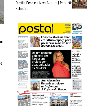
família Ecoc e a Next Culture | Por João
Palmeiro
á
ão
ra