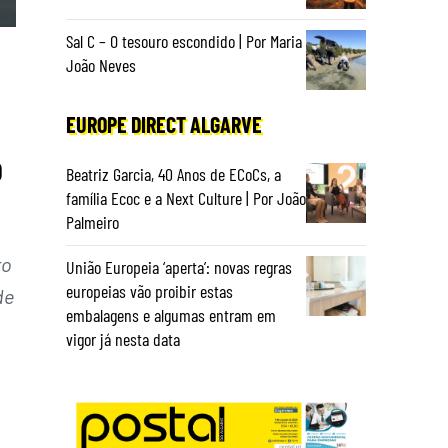
Sal C – O tesouro escondido | Por Maria
João Neves
EUROPE DIRECT ALGARVE
o
Beatriz Garcia, 40 Anos de ECoCs, a
família Ecoc e a Next Culture | Por João
Palmeiro
ro
União Europeia ‘aperta’: novas regras
europeias vão proibir estas
de
embalagens e algumas entram em
vigor já nesta data