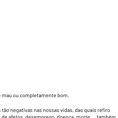
te mau ou completamente bom.
ão negativas nas nossas vidas, das quais refiro
l e de afetos, desemprego, doença, morte…, também