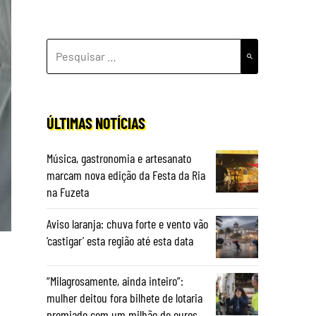
PESQUISAR
POR:
ÚLTIMAS NOTÍCIAS
Música, gastronomia e artesanato
marcam nova edição da Festa da Ria
na Fuzeta
Aviso laranja: chuva forte e vento vão
‘castigar’ esta região até esta data
“Milagrosamente, ainda inteiro”:
mulher deitou fora bilhete de lotaria
premiado com um milhão de euros