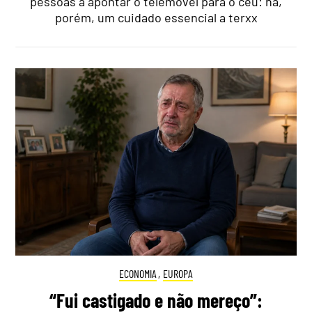
pessoas a apontar o telemóvel para o céu: há,
porém, um cuidado essencial a terxx
ECONOMIA
,
EUROPA
“Fui castigado e não mereço”: