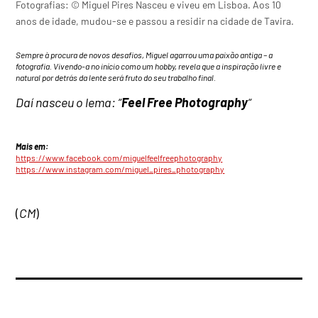
Fotografias: © Miguel Pires Nasceu e viveu em Lisboa. Aos 10
anos de idade, mudou-se e passou a residir na cidade de Tavira.
Sempre à procura de novos desafios, Miguel agarrou uma paixão antiga – a
fotografia. Vivendo-a no início como um hobby, revela que a inspiração livre e
natural por detrás da lente será fruto do seu trabalho final.
Daí nasceu o lema: “
Feel Free Photography
“
Mais em:
https://www.facebook.com/miguelfeelfreephotography
https://www.instagram.com/miguel_pires_photography
(
CM
)