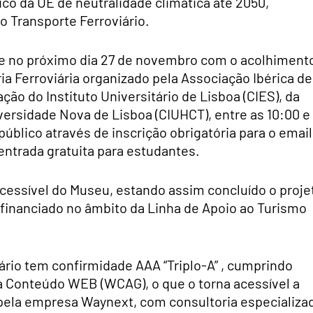
co da UE de neutralidade climática até 2050,
 Transporte Ferroviário.
se no próximo dia 27 de novembro com o acolhiment
ria Ferroviária organizado pela Associação Ibérica de
ação do Instituto Universitário de Lisboa (CIES), da
ersidade Nova de Lisboa (CIUHCT), entre as 10:00 e
público através de inscrição obrigatória para o email
 entrada gratuita para estudantes.
acessível do Museu, estando assim concluído o proje
 financiado no âmbito da Linha de Apoio ao Turismo
rio tem confirmidade AAA “Triplo-A” , cumprindo
ra Conteúdo WEB (WCAG), o que o torna acessível a
 pela empresa Waynext, com consultoria especializa