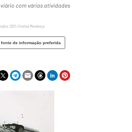
viário com várias atividades
utubro, 2021
|
Cristina Mendonça
 fonte de informação preferida