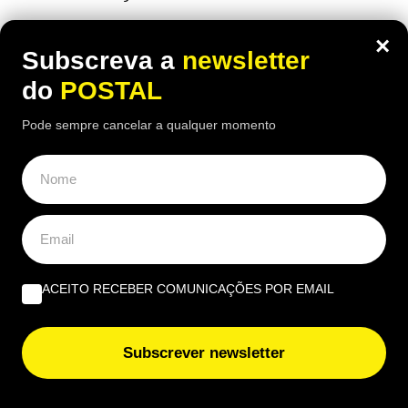
×
Subscreva a
newsletter
do
POSTAL
Pode sempre cancelar a qualquer momento
ACEITO RECEBER COMUNICAÇÕES POR EMAIL
ALGARVE
,
GASTRONOMIA
Subscrever newsletter
“O verdadeiro sabor da Guia”: nesta
churrasqueira algarvia da EN125 ainda