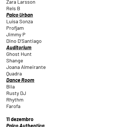
Zara Larsson
Rels B
Palco Urban
Luísa Sonza
Profjam
Jimmy P
Dino D’Santiago
Auditorium
Ghost Hunt
Shange
Joana Almeirante
Quadra
Dance Room
Biia
Rusty DJ
Rhythm
Farofa
11 dezembro
Palco Authentica