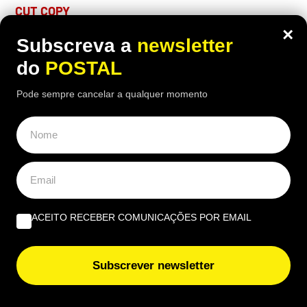
CUT COPY
Coliseu de Lisboa, 4 de novembro
×
Subscreva a
newsletter
DEEP PURPLE
do
POSTAL
Campo Pequeno, Lisboa, 6 de novembro
Pode sempre cancelar a qualquer momento
– Notícia do
Blitz
, jornal parceiro do POSTAL
ACEITO RECEBER COMUNICAÇÕES POR EMAIL
Subscrever newsletter