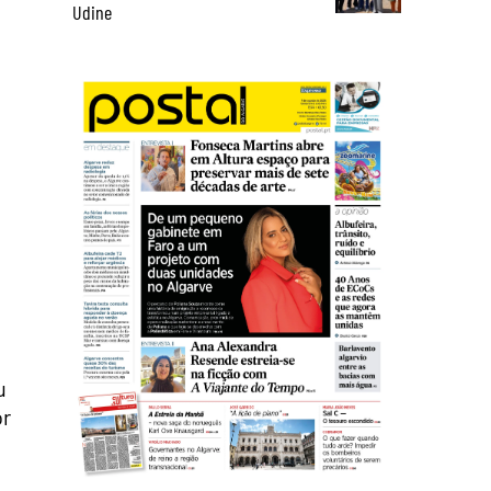
Udine
u
or
o