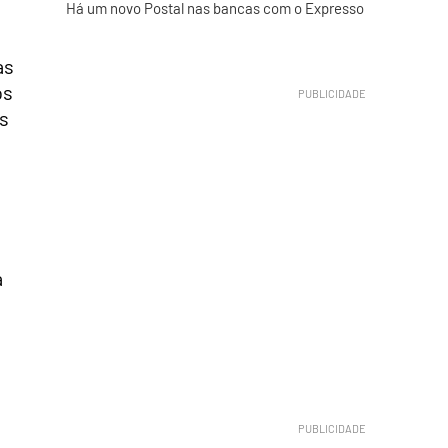
Há um novo Postal nas bancas com o Expresso
as
os
s
a