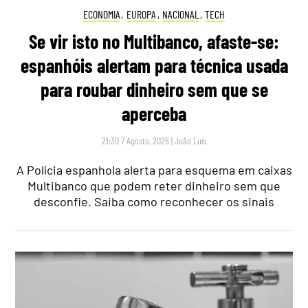
ECONOMIA
,
EUROPA
,
NACIONAL
,
TECH
Se vir isto no Multibanco, afaste-se:
espanhóis alertam para técnica usada
para roubar dinheiro sem que se
aperceba
21:30 7 Agosto, 2026
|
João Luís
A Polícia espanhola alerta para esquema em caixas
Multibanco que podem reter dinheiro sem que
desconfie. Saiba como reconhecer os sinais