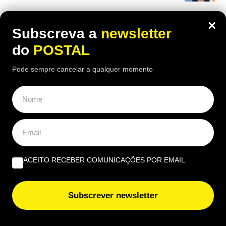
EUROPE DIRECT ALGARVE
×
Subscreva a
newsletter
Cultura e sustentabilidade marcam terceira edição da
do
POSTAL
Al-Bauhaus Dream Academy
Pode sempre cancelar a qualquer momento
Erasmus+ leva alunos e docentes do Agrupamento João
de Deus a Modena e Udine
ACEITO RECEBER COMUNICAÇÕES POR EMAIL
Subscrever newsletter