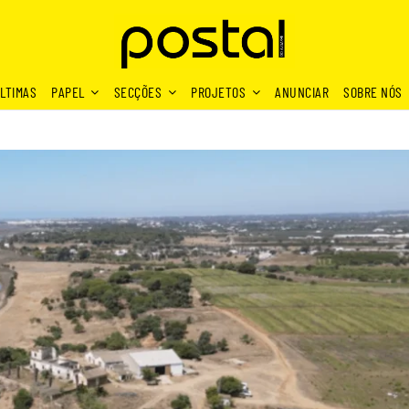
LTIMAS
PAPEL
SECÇÕES
PROJETOS
ANUNCIAR
SOBRE NÓS