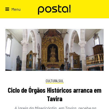
Skip
to
Menu
content
CULTURA.SUL
Ciclo de Órgãos Históricos arranca em
Tavira
A Igreja da Misericórdia, em Tavira, recebe na