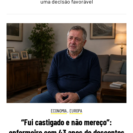
uma decisão favorável
ECONOMIA
,
EUROPA
“Fui castigado e não mereço”:
enfermeiro com 43 anos de descontos