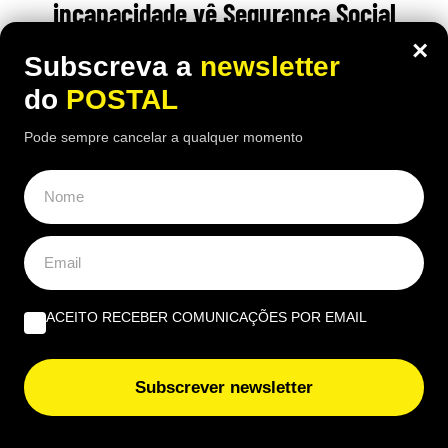
incapacidade vê Segurança Social
recusar-lhe subida da pensão de 850€
×
Subscreva a
newsletter
para 1.547€: caso foi ‘parar’ a tribunal
do
POSTAL
12:30 7 Agosto, 2026
|
Daniel Fallows
Pode sempre cancelar a qualquer momento
Justiça espanhola recusou aumentar a pensão de
um carpinteiro de 91 anos, apesar das várias
cirurgias e limitações físicas
ACEITO RECEBER COMUNICAÇÕES POR EMAIL
Subscrever newsletter