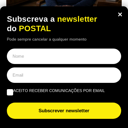
×
Subscreva a
newsletter
ECONOMIA
,
EUROPA
do
POSTAL
“Fui castigado e não mereço”:
Pode sempre cancelar a qualquer momento
enfermeiro com 43 anos de descontos
reformou-se 6 meses antes do tempo e
considera corte na pensão “injusto”
16:00 6 Agosto, 2026
|
Gonçalo Viegas
Ex-enfermeiro espanhol considera o valor da sua
ACEITO RECEBER COMUNICAÇÕES POR EMAIL
pensão injusto, por lhe terem sido tirados 50 anos
para "toda a vida", após reformar-se seis meses
antes da idade legal
Subscrever newsletter