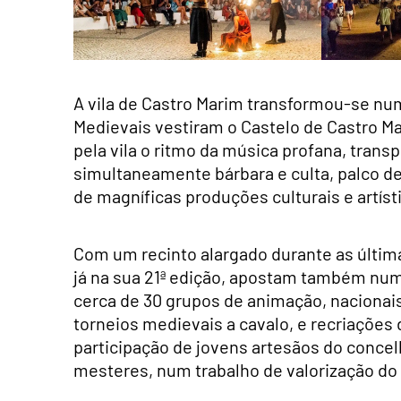
A vila de Castro Marim transformou-se num
Medievais vestiram o Castelo de Castro M
pela vila o ritmo da música profana, trans
simultaneamente bárbara e culta, palco de
de magníficas produções culturais e artíst
Com um recinto alargado durante as últim
já na sua 21ª edição, apostam também nu
cerca de 30 grupos de animação, nacionai
torneios medievais a cavalo, e recriações 
participação de jovens artesãos do conce
mesteres, num trabalho de valorização do p