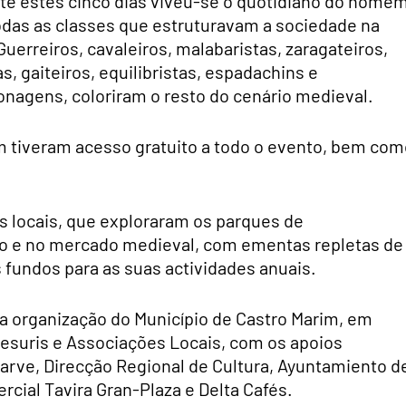
nte estes cinco dias viveu-se o quotidiano do home
odas as classes que estruturavam a sociedade na
Guerreiros, cavaleiros, malabaristas, zaragateiros,
s, gaiteiros, equilibristas, espadachins e
onagens, coloriram o resto do cenário medieval.
m tiveram acesso gratuito a todo o evento, bem com
s locais, que exploraram os parques de
lo e no mercado medieval, com ementas repletas de
 fundos para as suas actividades anuais.
a organização do Município de Castro Marim, em
esuris e Associações Locais, com os apoios
garve, Direcção Regional de Cultura, Ayuntamiento d
rcial Tavira Gran-Plaza e Delta Cafés.