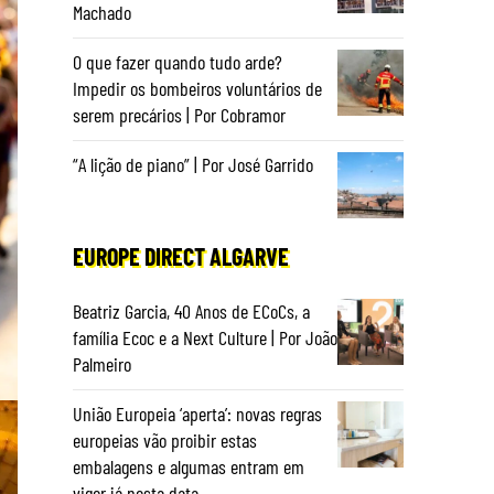
Machado
O que fazer quando tudo arde?
Impedir os bombeiros voluntários de
serem precários | Por Cobramor
“A lição de piano” | Por José Garrido
EUROPE DIRECT ALGARVE
Beatriz Garcia, 40 Anos de ECoCs, a
família Ecoc e a Next Culture | Por João
Palmeiro
União Europeia ‘aperta’: novas regras
europeias vão proibir estas
embalagens e algumas entram em
vigor já nesta data