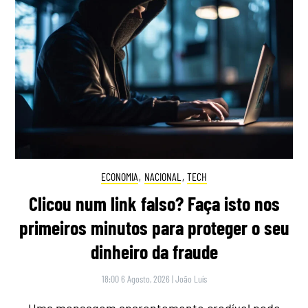
ECONOMIA
,
NACIONAL
,
TECH
Clicou num link falso? Faça isto nos
primeiros minutos para proteger o seu
dinheiro da fraude
18:00 6 Agosto, 2026
|
João Luís
Uma mensagem aparentemente credível pode