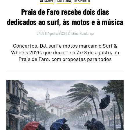
ALGARVE
,
CULTURA
,
DESPORTO
Praia de Faro recebe dois dias
dedicados ao surf, às motos e à música
07:00 6 Agosto, 2026
|
Cristina Mendonça
Concertos, DJ, surf e motos marcam o Surf &
Wheels 2026, que decorre a 7 e 8 de agosto, na
Praia de Faro, com propostas para todos