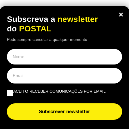
OPINIÃO
×
Subscreva a
newsletter
Profissional não profissionalizada – Uma reflexão de
do
POSTAL
agosto | Por Ana Alexandra Resende
Pode sempre cancelar a qualquer momento
Quando viver no Algarve se torna um luxo | Por João
Rúben Silva
Um olho no burro, outro no cigano | Por José Figueiredo
Santos
ACEITO RECEBER COMUNICAÇÕES POR EMAIL
EUROPE DIRECT ALGARVE
Cultura e sustentabilidade marcam terceira edição da
Subscrever newsletter
Al-Bauhaus Dream Academy