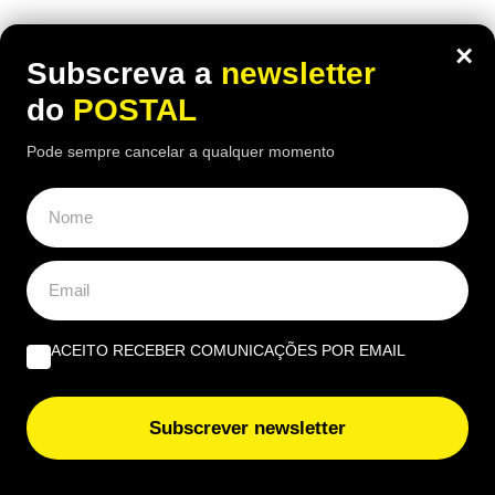
×
Subscreva a
newsletter
do
POSTAL
Pode sempre cancelar a qualquer momento
ACEITO RECEBER COMUNICAÇÕES POR EMAIL
ALGARVE
,
GASTRONOMIA
Subscrever newsletter
“O verdadeiro sabor da Guia”: nesta
churrasqueira algarvia da EN125 ainda