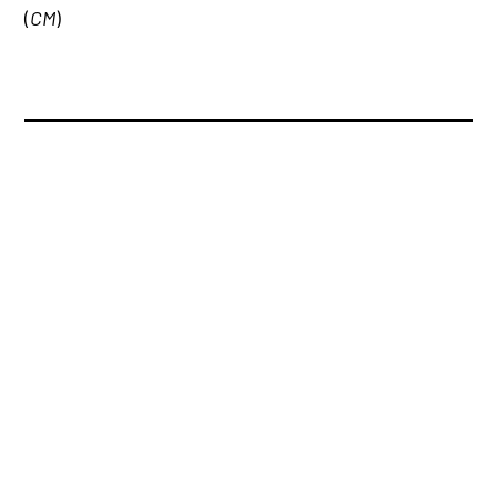
(
CM
)