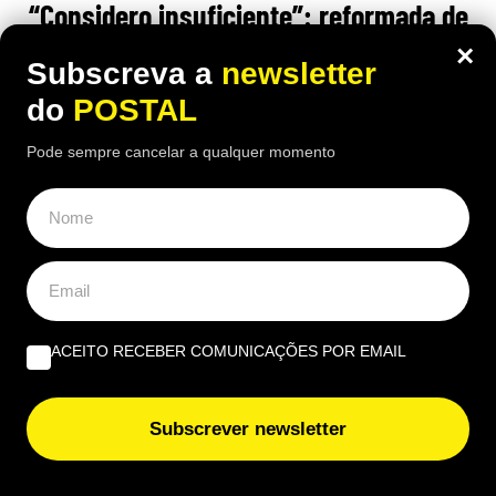
“Considero insuficiente”: reformada de
67 anos recebe 1.790€ mas considera a
×
Subscreva a
newsletter
pensão ‘injusta’
do
POSTAL
18:00 2 Agosto, 2026
|
Rubén Gonçalves
Pode sempre cancelar a qualquer momento
Depois de 25 anos a trabalhar como auxiliar de
enfermagem, a reformada francesa recebe 1.790
euros brutos por mês, mas considera o valor
insuficiente
ACEITO RECEBER COMUNICAÇÕES POR EMAIL
ÚLTIMAS NOTÍCIAS
Subscrever newsletter
Clicou num link falso? Faça isto nos primeiros minutos
para proteger o seu dinheiro da fraude