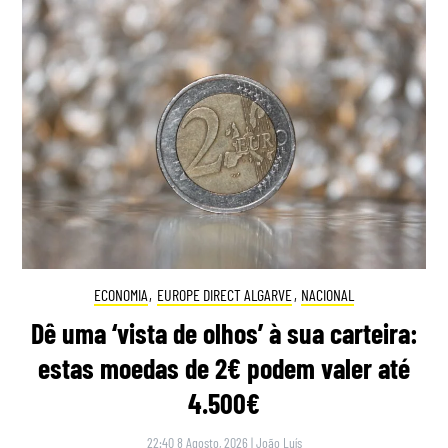
ECONOMIA
,
EUROPE DIRECT ALGARVE
,
NACIONAL
Dê uma ‘vista de olhos’ à sua carteira:
estas moedas de 2€ podem valer até
4.500€
22:40 8 Agosto, 2026
|
João Luís