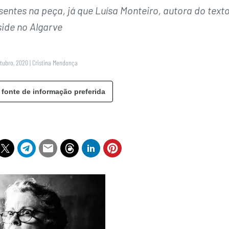
ntes na peça, já que Luísa Monteiro, autora do texto
side no Algarve
utubro, 2020
|
Cristina Mendonça
 fonte de informação preferida