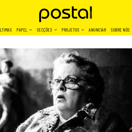
LTIMAS
PAPEL
SECÇÕES
PROJETOS
ANUNCIAR
SOBRE NÓS