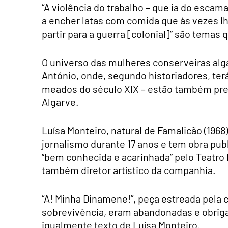
“A violência do trabalho – que ia do escama
a encher latas com comida que às vezes lh
partir para a guerra [colonial]” são temas
O universo das mulheres conserveiras alga
António, onde, segundo historiadores, terá
meados do século XIX – estão também prese
Algarve.
Luísa Monteiro, natural de Famalicão (1968
jornalismo durante 17 anos e tem obra publ
“bem conhecida e acarinhada” pelo Teatro 
também diretor artístico da companhia.
“A! Minha Dinamene!”, peça estreada pela
sobrevivência, eram abandonadas e obrigad
igualmente texto de Luísa Monteiro.