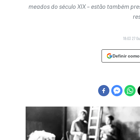
meados do século XIX – estão também prese
re
18:03 27 O
Definir como