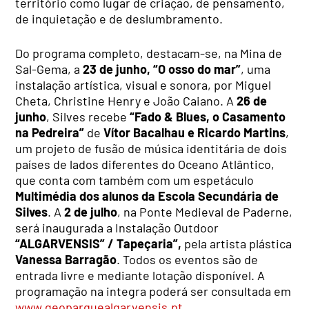
território como lugar de criação, de pensamento,
de inquietação e de deslumbramento.
Do programa completo, destacam-se, na Mina de
Sal-Gema, a
23 de junho, “O osso do mar”
, uma
instalação artística, visual e sonora, por Miguel
Cheta, Christine Henry e João Caiano. A
26 de
junho
, Silves recebe
“Fado & Blues, o Casamento
na Pedreira”
de
Vítor Bacalhau e Ricardo Martins
,
um projeto de fusão de música identitária de dois
países de lados diferentes do Oceano Atlântico,
que conta com também com um espetáculo
Multimédia dos alunos da Escola Secundária de
Silves
. A
2 de julho
, na Ponte Medieval de Paderne,
será inaugurada a Instalação Outdoor
“ALGARVENSIS” / Tapeçaria”,
pela artista plástica
Vanessa Barragão
. Todos os eventos são de
entrada livre e mediante lotação disponível. A
programação na integra poderá ser consultada em
www.geoparquealgarvensis.pt
.