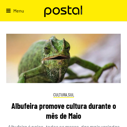
Skip
to
Menu
content
CULTURA.SUL
Albufeira promove cultura durante o
mês de Maio
Albufeira é palco, todos os meses, das mais variadas