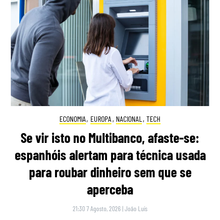
ECONOMIA
,
EUROPA
,
NACIONAL
,
TECH
Se vir isto no Multibanco, afaste-se:
espanhóis alertam para técnica usada
para roubar dinheiro sem que se
aperceba
21:30 7 Agosto, 2026
|
João Luís