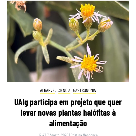
ALGARVE
,
CIÊNCIA
,
GASTRONOMIA
UAlg participa em projeto que quer
levar novas plantas halófitas à
alimentação
12:43 7 Agosto, 2026
|
Cristina Mendonça