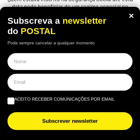
data pode beneficiar de um regime especial no
cálculo da pensão
×
Subscreva a
newsletter
do
POSTAL
Pode sempre cancelar a qualquer momento
ACEITO RECEBER COMUNICAÇÕES POR EMAIL
Subscrever newsletter
ALGARVE
,
GASTRONOMIA