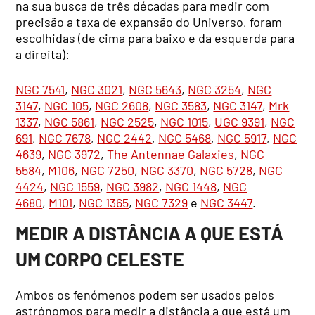
na sua busca de três décadas para medir com
precisão a taxa de expansão do Universo, foram
escolhidas (de cima para baixo e da esquerda para
a direita):
NGC 7541
,
NGC 3021
,
NGC 5643
,
NGC 3254
,
NGC
3147
,
NGC 105
,
NGC 2608
,
NGC 3583
,
NGC 3147
,
Mrk
1337
,
NGC 5861
,
NGC 2525
,
NGC 1015
,
UGC 9391
,
NGC
691
,
NGC 7678
,
NGC 2442
,
NGC 5468
,
NGC 5917
,
NGC
4639
,
NGC 3972
,
The Antennae Galaxies
,
NGC
5584
,
M106
,
NGC 7250
,
NGC 3370
,
NGC 5728
,
NGC
4424
,
NGC 1559
,
NGC 3982
,
NGC 1448
,
NGC
4680
,
M101
,
NGC 1365
,
NGC 7329
e
NGC 3447
.
MEDIR A DISTÂNCIA A QUE ESTÁ
UM CORPO CELESTE
Ambos os fenómenos podem ser usados pelos
astrónomos para medir a distância a que está um