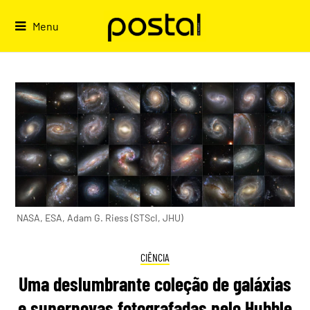
Skip
to
Menu
content
NASA, ESA, Adam G. Riess (STScI, JHU)
CIÊNCIA
Uma deslumbrante coleção de galáxias
e supernovas fotografadas pelo Hubble