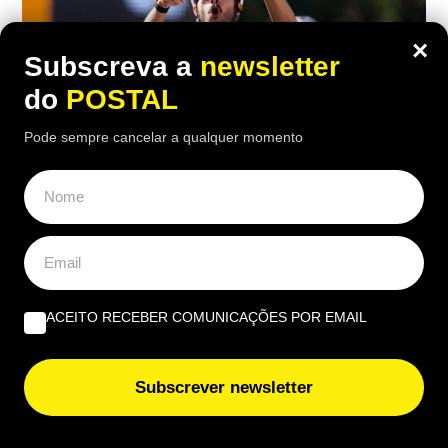
×
Subscreva a
newsletter
do
POSTAL
Pode sempre cancelar a qualquer momento
ALGARVE
,
DESPORTO
,
NACIONAL
Tavira-Crédito Agrícola celebra vitória
de Francisco Campos em Queluz
ACEITO RECEBER COMUNICAÇÕES POR EMAIL
18:40 6 Agosto, 2026
|
Cristina Mendonça
Francisco Campos venceu ao sprint a primeira
Subscrever newsletter
etapa da Volta a Portugal, enquanto Rui Oliveira
assumiu a liderança e passou a vestir de amarelo