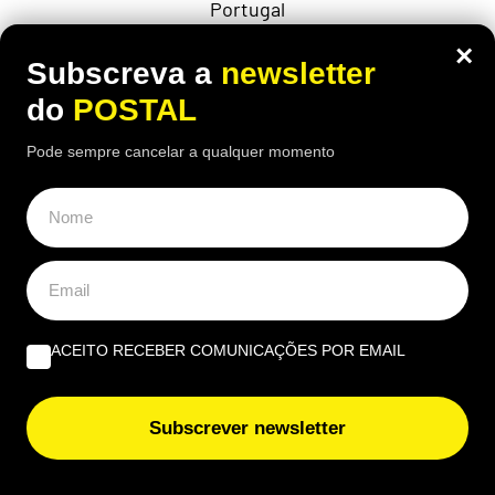
Portugal
×
Subscreva a
newsletter
do
POSTAL
Pode sempre cancelar a qualquer momento
ACEITO RECEBER COMUNICAÇÕES POR EMAIL
ECONOMIA
,
EUROPA
Subscrever newsletter
“Fui castigado e não mereço”: