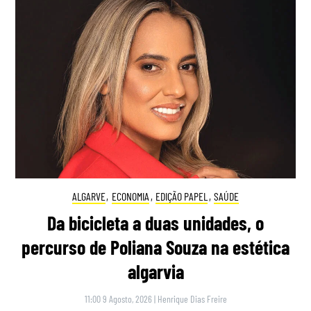
ALGARVE
,
ECONOMIA
,
EDIÇÃO PAPEL
,
SAÚDE
Da bicicleta a duas unidades, o
percurso de Poliana Souza na estética
algarvia
11:00 9 Agosto, 2026
|
Henrique Dias Freire