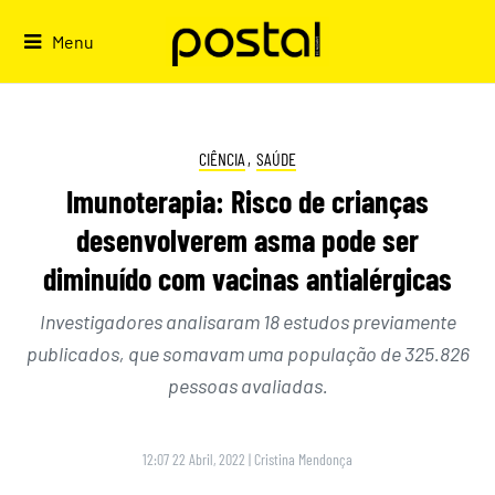
Skip
to
Menu
content
CIÊNCIA
,
SAÚDE
Imunoterapia: Risco de crianças
desenvolverem asma pode ser
diminuído com vacinas antialérgicas
Investigadores analisaram 18 estudos previamente
publicados, que somavam uma população de 325.826
pessoas avaliadas.
12:07 22 Abril, 2022
|
Cristina Mendonça