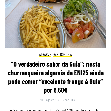
ALGARVE
,
GASTRONOMIA
“O verdadeiro sabor da Guia”: nesta
churrasqueira algarvia da EN125 ainda
pode comer “excelente frango à Guia”
por 6,50€
16:40 5 Agosto, 2026
|
João Luís
Há uma paragem na Nacional 125 onde uma das