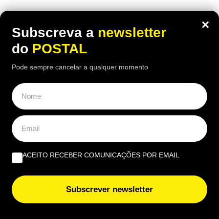
Há uma paragem na Nacional 125 onde uma das
×
receitas mais conhecidas de frango assado do
Subscreva a
newsletter
Algarve continuam a chamar clientes durante o
do
POSTAL
verão
Pode sempre cancelar a qualquer momento
ACEITO RECEBER COMUNICAÇÕES POR EMAIL
Subscrever newsletter