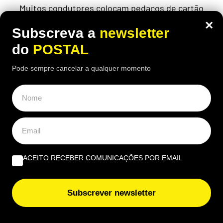
Muitos condutores colocam pedaços de cartão
junto às rodas dos carros estacionados ao sol
×
Subscreva a
newsletter
do
POSTAL
Pode sempre cancelar a qualquer momento
ACEITO RECEBER COMUNICAÇÕES POR EMAIL
Subscrever newsletter
EUROPA
Nem aviões nem helicópteros: pastor